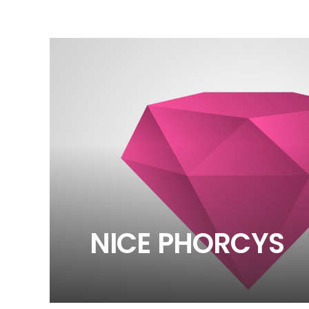
NICE PHORCYS